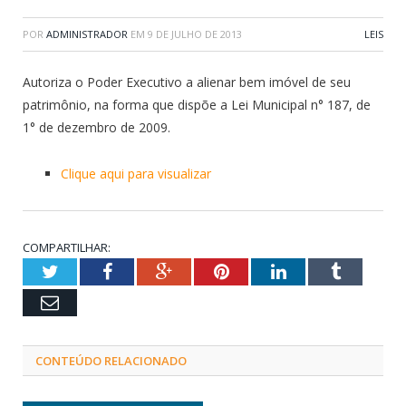
POR
ADMINISTRADOR
EM
9 DE JULHO DE 2013
LEIS
Autoriza o Poder Executivo a alienar bem imóvel de seu
patrimônio, na forma que dispõe a Lei Municipal n° 187, de
1° de dezembro de 2009.
Clique aqui para visualizar
COMPARTILHAR:
Twitter
Facebook
Google+
Pinterest
LinkedIn
Tumblr
Email
CONTEÚDO RELACIONADO