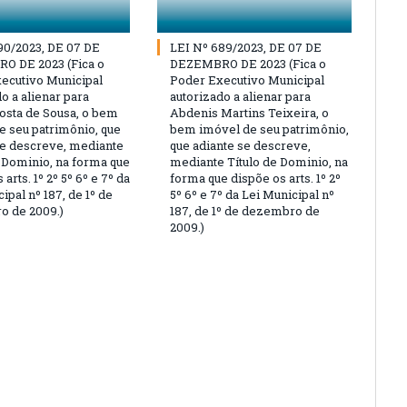
90/2023, DE 07 DE
LEI Nº 689/2023, DE 07 DE
O DE 2023 (Fica o
DEZEMBRO DE 2023 (Fica o
ecutivo Municipal
Poder Executivo Municipal
o a alienar para
autorizado a alienar para
osta de Sousa, o bem
Abdenis Martins Teixeira, o
e seu patrimônio, que
bem imóvel de seu patrimônio,
se descreve, mediante
que adiante se descreve,
e Dominio, na forma que
mediante Título de Dominio, na
 arts. 1º 2º 5º 6º e 7º da
forma que dispõe os arts. 1º 2º
ipal nº 187, de 1º de
5º 6º e 7º da Lei Municipal nº
 de 2009.)
187, de 1º de dezembro de
2009.)