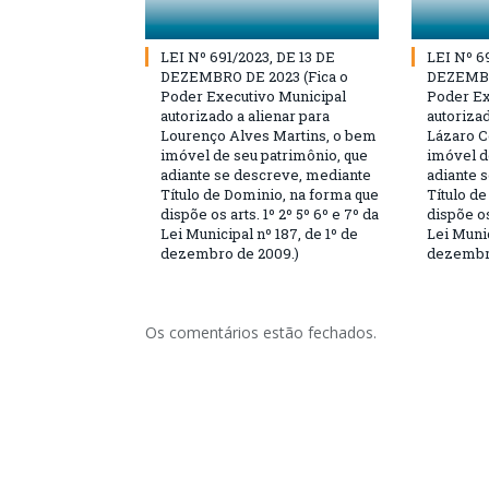
LEI Nº 691/2023, DE 13 DE
LEI Nº 6
DEZEMBRO DE 2023 (Fica o
DEZEMBR
Poder Executivo Municipal
Poder Ex
autorizado a alienar para
autorizad
Lourenço Alves Martins, o bem
Lázaro C
imóvel de seu patrimônio, que
imóvel d
adiante se descreve, mediante
adiante 
Título de Dominio, na forma que
Título d
dispõe os arts. 1º 2º 5º 6º e 7º da
dispõe os
Lei Municipal nº 187, de 1º de
Lei Munic
dezembro de 2009.)
dezembro
Os comentários estão fechados.