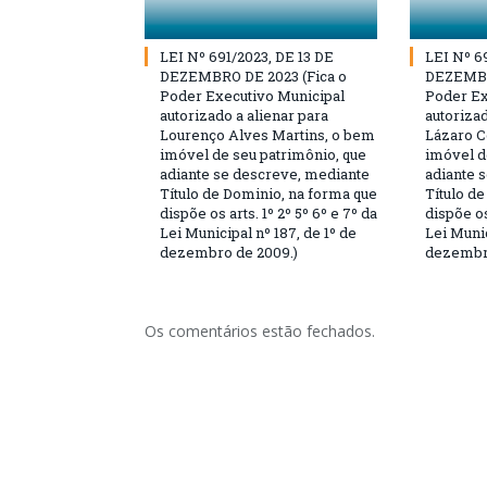
LEI Nº 691/2023, DE 13 DE
LEI Nº 6
DEZEMBRO DE 2023 (Fica o
DEZEMBR
Poder Executivo Municipal
Poder Ex
autorizado a alienar para
autorizad
Lourenço Alves Martins, o bem
Lázaro C
imóvel de seu patrimônio, que
imóvel d
adiante se descreve, mediante
adiante 
Título de Dominio, na forma que
Título d
dispõe os arts. 1º 2º 5º 6º e 7º da
dispõe os
Lei Municipal nº 187, de 1º de
Lei Munic
dezembro de 2009.)
dezembro
Os comentários estão fechados.