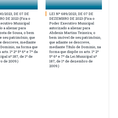
90/2023, DE 07 DE
LEI Nº 689/2023, DE 07 DE
O DE 2023 (Fica o
DEZEMBRO DE 2023 (Fica o
ecutivo Municipal
Poder Executivo Municipal
o a alienar para
autorizado a alienar para
osta de Sousa, o bem
Abdenis Martins Teixeira, o
e seu patrimônio, que
bem imóvel de seu patrimônio,
se descreve, mediante
que adiante se descreve,
e Dominio, na forma que
mediante Título de Dominio, na
 arts. 1º 2º 5º 6º e 7º da
forma que dispõe os arts. 1º 2º
ipal nº 187, de 1º de
5º 6º e 7º da Lei Municipal nº
 de 2009.)
187, de 1º de dezembro de
2009.)