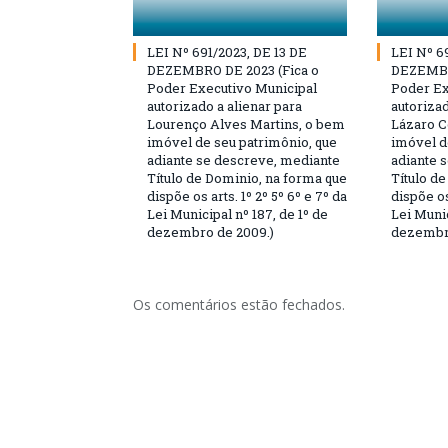
LEI Nº 691/2023, DE 13 DE
LEI Nº 6
DEZEMBRO DE 2023 (Fica o
DEZEMBR
Poder Executivo Municipal
Poder Ex
autorizado a alienar para
autorizad
Lourenço Alves Martins, o bem
Lázaro C
imóvel de seu patrimônio, que
imóvel d
adiante se descreve, mediante
adiante 
Título de Dominio, na forma que
Título d
dispõe os arts. 1º 2º 5º 6º e 7º da
dispõe os
Lei Municipal nº 187, de 1º de
Lei Munic
dezembro de 2009.)
dezembro
Os comentários estão fechados.