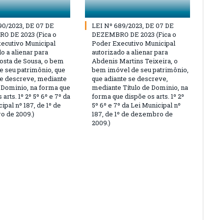
90/2023, DE 07 DE
LEI Nº 689/2023, DE 07 DE
O DE 2023 (Fica o
DEZEMBRO DE 2023 (Fica o
ecutivo Municipal
Poder Executivo Municipal
o a alienar para
autorizado a alienar para
osta de Sousa, o bem
Abdenis Martins Teixeira, o
e seu patrimônio, que
bem imóvel de seu patrimônio,
se descreve, mediante
que adiante se descreve,
e Dominio, na forma que
mediante Título de Dominio, na
 arts. 1º 2º 5º 6º e 7º da
forma que dispõe os arts. 1º 2º
ipal nº 187, de 1º de
5º 6º e 7º da Lei Municipal nº
 de 2009.)
187, de 1º de dezembro de
2009.)