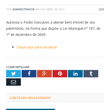
POR
ADMINISTRADOR
EM
4 DE ABRIL DE 2012
LEIS
Autoriza o Poder Executivo a alienar bem imóvel de seu
patrimônio, na forma que dispõe a Lei Municipal n° 187, de
1° de dezembro de 2009.
Clique aqui para visualizar
COMPARTILHAR:
Twitter
Facebook
Google+
Pinterest
LinkedIn
Tumblr
Email
CONTEÚDO RELACIONADO