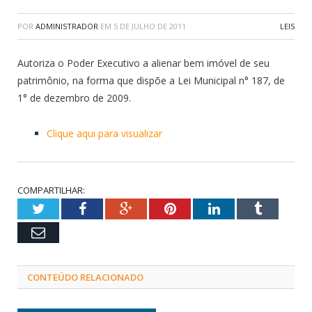
POR
ADMINISTRADOR
EM
5 DE JULHO DE 2011
LEIS
Autoriza o Poder Executivo a alienar bem imóvel de seu
patrimônio, na forma que dispõe a Lei Municipal n° 187, de
1° de dezembro de 2009.
Clique aqui para visualizar
COMPARTILHAR:
Twitter
Facebook
Google+
Pinterest
LinkedIn
Tumblr
Email
CONTEÚDO RELACIONADO