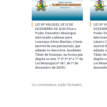
LEI Nº 691/2023, DE 13 DE
LEI Nº 6
DEZEMBRO DE 2023 (Fica o
DEZEMBR
Poder Executivo Municipal
Poder Ex
autorizado a alienar para
autorizad
Lourenço Alves Martins, o bem
Lázaro C
imóvel de seu patrimônio, que
imóvel d
adiante se descreve, mediante
adiante 
Título de Dominio, na forma que
Título d
dispõe os arts. 1º 2º 5º 6º e 7º da
dispõe os
Lei Municipal nº 187, de 1º de
Lei Munic
dezembro de 2009.)
dezembro
Os comentários estão fechados.