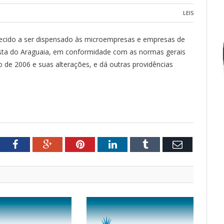
LEIS
recido a ser dispensado às microempresas e empresas de
sta do Araguaia, em conformidade com as normas gerais
de 2006 e suas alterações, e dá outras providências
tter
Facebook
Google+
Pinterest
LinkedIn
Tumblr
Email