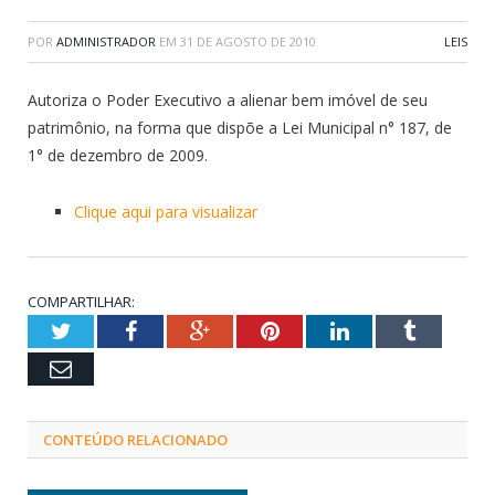
POR
ADMINISTRADOR
EM
31 DE AGOSTO DE 2010
LEIS
Autoriza o Poder Executivo a alienar bem imóvel de seu
patrimônio, na forma que dispõe a Lei Municipal n° 187, de
1° de dezembro de 2009.
Clique aqui para visualizar
COMPARTILHAR:
Twitter
Facebook
Google+
Pinterest
LinkedIn
Tumblr
Email
CONTEÚDO RELACIONADO