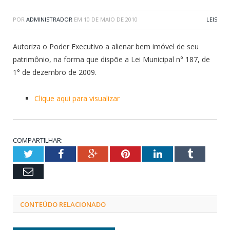
POR
ADMINISTRADOR
EM
10 DE MAIO DE 2010
LEIS
Autoriza o Poder Executivo a alienar bem imóvel de seu
patrimônio, na forma que dispõe a Lei Municipal n° 187, de
1° de dezembro de 2009.
Clique aqui para visualizar
COMPARTILHAR:
Twitter
Facebook
Google+
Pinterest
LinkedIn
Tumblr
Email
CONTEÚDO RELACIONADO