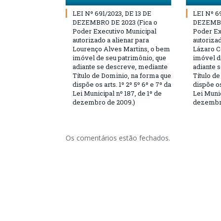
LEI Nº 691/2023, DE 13 DE
LEI Nº 6
DEZEMBRO DE 2023 (Fica o
DEZEMBR
Poder Executivo Municipal
Poder Ex
autorizado a alienar para
autorizad
Lourenço Alves Martins, o bem
Lázaro C
imóvel de seu patrimônio, que
imóvel d
adiante se descreve, mediante
adiante 
Título de Dominio, na forma que
Título d
dispõe os arts. 1º 2º 5º 6º e 7º da
dispõe os
Lei Municipal nº 187, de 1º de
Lei Munic
dezembro de 2009.)
dezembro
Os comentários estão fechados.