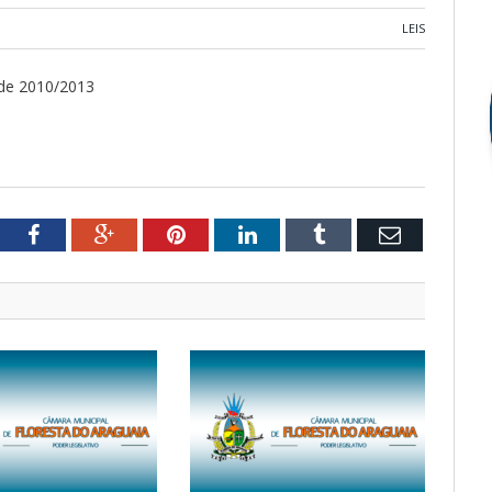
LEIS
 de 2010/2013
tter
Facebook
Google+
Pinterest
LinkedIn
Tumblr
Email