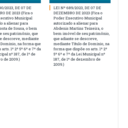
90/2023, DE 07 DE
LEI Nº 689/2023, DE 07 DE
O DE 2023 (Fica o
DEZEMBRO DE 2023 (Fica o
ecutivo Municipal
Poder Executivo Municipal
o a alienar para
autorizado a alienar para
osta de Sousa, o bem
Abdenis Martins Teixeira, o
e seu patrimônio, que
bem imóvel de seu patrimônio,
se descreve, mediante
que adiante se descreve,
e Dominio, na forma que
mediante Título de Dominio, na
 arts. 1º 2º 5º 6º e 7º da
forma que dispõe os arts. 1º 2º
ipal nº 187, de 1º de
5º 6º e 7º da Lei Municipal nº
 de 2009.)
187, de 1º de dezembro de
2009.)