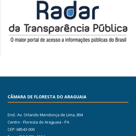
CÂMARA DE FLORESTA DO ARAGUAIA
End.: Av. Orlando Mendonça de Lima, 804
Centro - Floresta do Araguaia - PA
CEP: 68543-000