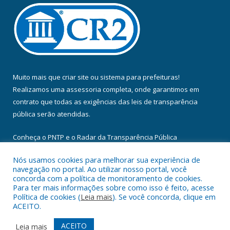
Muito mais que
criar site
ou
sistema para prefeituras
!
Realizamos uma
assessoria
completa, onde garantimos em
contrato que todas as exigências das
leis de transparência
pública
serão atendidas.
Conheça o
PNTP
e o
Radar da Transparência Pública
Nós usamos cookies para melhorar sua experiência de
navegação no portal. Ao utilizar nosso portal, você
concorda com a política de monitoramento de cookies.
Para ter mais informações sobre como isso é feito, acesse
Todos os direitos reservados a Câmara Municipal de Floresta do
Política de cookies (
Leia mais
). Se você concorda, clique em
Araguaia.
ACEITO.
Mapa do Site
Acessar Área Administrativa
ACEITO
Leia mais