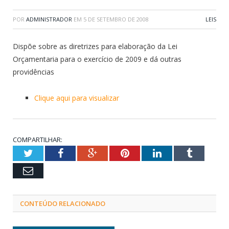
POR
ADMINISTRADOR
EM
5 DE SETEMBRO DE 2008
LEIS
Dispõe sobre as diretrizes para elaboração da Lei
Orçamentaria para o exercício de 2009 e dá outras
providências
Clique aqui para visualizar
COMPARTILHAR:
Twitter
Facebook
Google+
Pinterest
LinkedIn
Tumblr
Email
CONTEÚDO RELACIONADO