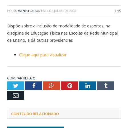
POR
ADMINISTRADOR
EM
4 DE JULHO DE 2008
LEIS
Dispõe sobre a inclusão de modalidade de esportes, na
disciplina de Educação Física nas Escolas da Rede Municipal
de Ensino, e dá outras providencias
Clique aqui para visualizar
COMPARTILHAR:
Twitter
Facebook
Google+
Pinterest
LinkedIn
Tumblr
Email
CONTEÚDO RELACIONADO