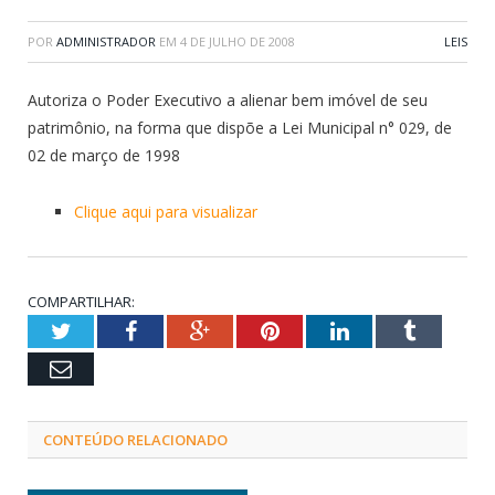
POR
ADMINISTRADOR
EM
4 DE JULHO DE 2008
LEIS
Autoriza o Poder Executivo a alienar bem imóvel de seu
patrimônio, na forma que dispõe a Lei Municipal n° 029, de
02 de março de 1998
Clique aqui para visualizar
COMPARTILHAR:
Twitter
Facebook
Google+
Pinterest
LinkedIn
Tumblr
Email
CONTEÚDO RELACIONADO