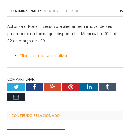
POR
ADMINISTRADOR
EM
16 DE ABRIL DE 2008
LEIS
Autoriza o Poder Executivo a alienar bem imóvel de seu
patrimônio, na forma que dispõe a Lei Municipal n° 029, de
02 de março de 199
Clique aqui para visualizar
COMPARTILHAR:
Twitter
Facebook
Google+
Pinterest
LinkedIn
Tumblr
Email
CONTEÚDO RELACIONADO