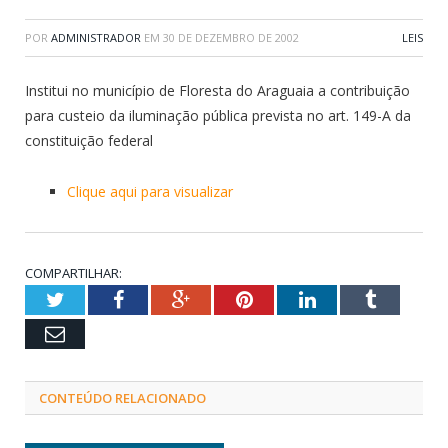
POR
ADMINISTRADOR
EM
30 DE DEZEMBRO DE 2002
LEIS
Institui no município de Floresta do Araguaia a contribuição
para custeio da iluminação pública prevista no art. 149-A da
constituição federal
Clique aqui para visualizar
COMPARTILHAR:
Twitter
Facebook
Google+
Pinterest
LinkedIn
Tumblr
Email
CONTEÚDO RELACIONADO