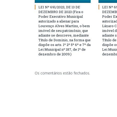
LEI Nº 691/2023, DE 13 DE
LEI Nº 6
DEZEMBRO DE 2023 (Fica o
DEZEMBR
Poder Executivo Municipal
Poder Ex
autorizado a alienar para
autorizad
Lourenço Alves Martins, o bem
Lázaro C
imóvel de seu patrimônio, que
imóvel d
adiante se descreve, mediante
adiante 
Título de Dominio, na forma que
Título d
dispõe os arts. 1º 2º 5º 6º e 7º da
dispõe os
Lei Municipal nº 187, de 1º de
Lei Munic
dezembro de 2009.)
dezembro
Os comentários estão fechados.