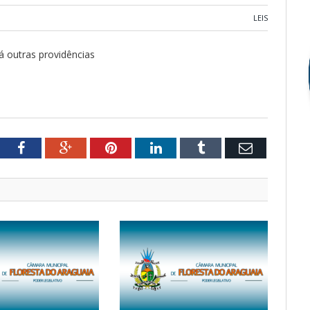
LEIS
á outras providências
tter
Facebook
Google+
Pinterest
LinkedIn
Tumblr
Email