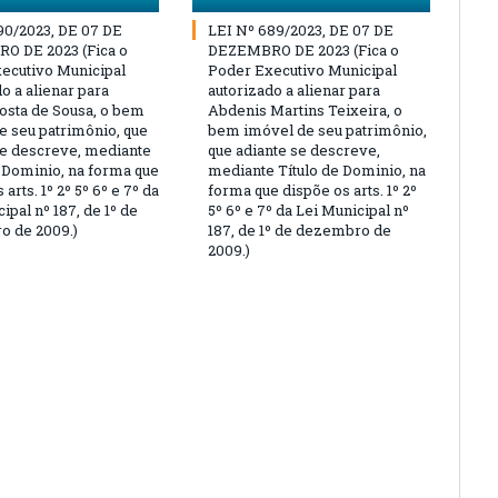
90/2023, DE 07 DE
LEI Nº 689/2023, DE 07 DE
O DE 2023 (Fica o
DEZEMBRO DE 2023 (Fica o
ecutivo Municipal
Poder Executivo Municipal
o a alienar para
autorizado a alienar para
osta de Sousa, o bem
Abdenis Martins Teixeira, o
e seu patrimônio, que
bem imóvel de seu patrimônio,
se descreve, mediante
que adiante se descreve,
e Dominio, na forma que
mediante Título de Dominio, na
 arts. 1º 2º 5º 6º e 7º da
forma que dispõe os arts. 1º 2º
ipal nº 187, de 1º de
5º 6º e 7º da Lei Municipal nº
 de 2009.)
187, de 1º de dezembro de
2009.)