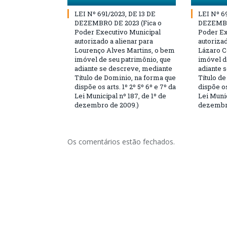
LEI Nº 691/2023, DE 13 DE
LEI Nº 6
DEZEMBRO DE 2023 (Fica o
DEZEMBR
Poder Executivo Municipal
Poder Ex
autorizado a alienar para
autorizad
Lourenço Alves Martins, o bem
Lázaro C
imóvel de seu patrimônio, que
imóvel d
adiante se descreve, mediante
adiante 
Título de Dominio, na forma que
Título d
dispõe os arts. 1º 2º 5º 6º e 7º da
dispõe os
Lei Municipal nº 187, de 1º de
Lei Munic
dezembro de 2009.)
dezembro
Os comentários estão fechados.