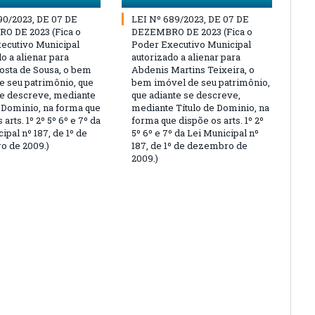
90/2023, DE 07 DE
LEI Nº 689/2023, DE 07 DE
O DE 2023 (Fica o
DEZEMBRO DE 2023 (Fica o
ecutivo Municipal
Poder Executivo Municipal
o a alienar para
autorizado a alienar para
osta de Sousa, o bem
Abdenis Martins Teixeira, o
e seu patrimônio, que
bem imóvel de seu patrimônio,
se descreve, mediante
que adiante se descreve,
e Dominio, na forma que
mediante Título de Dominio, na
 arts. 1º 2º 5º 6º e 7º da
forma que dispõe os arts. 1º 2º
ipal nº 187, de 1º de
5º 6º e 7º da Lei Municipal nº
 de 2009.)
187, de 1º de dezembro de
2009.)