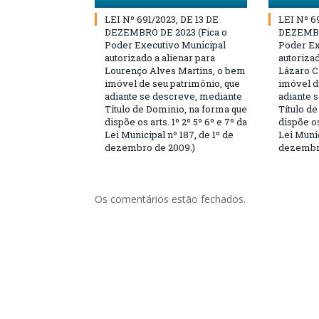
LEI Nº 691/2023, DE 13 DE
LEI Nº 6
DEZEMBRO DE 2023 (Fica o
DEZEMBR
Poder Executivo Municipal
Poder Ex
autorizado a alienar para
autorizad
Lourenço Alves Martins, o bem
Lázaro C
imóvel de seu patrimônio, que
imóvel d
adiante se descreve, mediante
adiante 
Título de Dominio, na forma que
Título d
dispõe os arts. 1º 2º 5º 6º e 7º da
dispõe os
Lei Municipal nº 187, de 1º de
Lei Munic
dezembro de 2009.)
dezembro
Os comentários estão fechados.