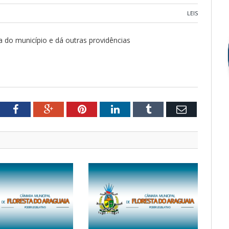
LEIS
a do município e dá outras providências
tter
Facebook
Google+
Pinterest
LinkedIn
Tumblr
Email