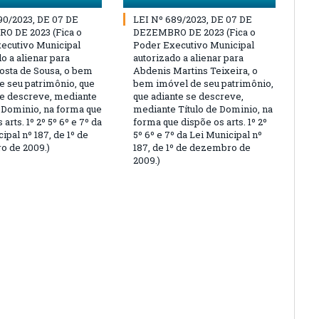
90/2023, DE 07 DE
LEI Nº 689/2023, DE 07 DE
O DE 2023 (Fica o
DEZEMBRO DE 2023 (Fica o
ecutivo Municipal
Poder Executivo Municipal
o a alienar para
autorizado a alienar para
osta de Sousa, o bem
Abdenis Martins Teixeira, o
e seu patrimônio, que
bem imóvel de seu patrimônio,
se descreve, mediante
que adiante se descreve,
e Dominio, na forma que
mediante Título de Dominio, na
 arts. 1º 2º 5º 6º e 7º da
forma que dispõe os arts. 1º 2º
ipal nº 187, de 1º de
5º 6º e 7º da Lei Municipal nº
 de 2009.)
187, de 1º de dezembro de
2009.)