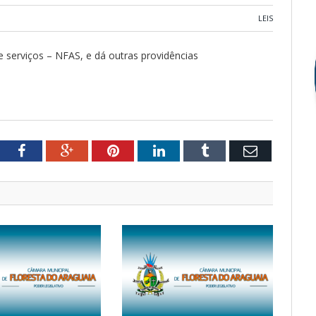
LEIS
de serviços – NFAS, e dá outras providências
tter
Facebook
Google+
Pinterest
LinkedIn
Tumblr
Email