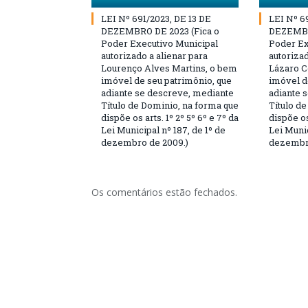
LEI Nº 691/2023, DE 13 DE
LEI Nº 6
DEZEMBRO DE 2023 (Fica o
DEZEMBR
Poder Executivo Municipal
Poder Ex
autorizado a alienar para
autorizad
Lourenço Alves Martins, o bem
Lázaro C
imóvel de seu patrimônio, que
imóvel d
adiante se descreve, mediante
adiante 
Título de Dominio, na forma que
Título d
dispõe os arts. 1º 2º 5º 6º e 7º da
dispõe os
Lei Municipal nº 187, de 1º de
Lei Munic
dezembro de 2009.)
dezembro
Os comentários estão fechados.