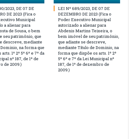
90/2023, DE 07 DE
LEI Nº 689/2023, DE 07 DE
O DE 2023 (Fica o
DEZEMBRO DE 2023 (Fica o
ecutivo Municipal
Poder Executivo Municipal
o a alienar para
autorizado a alienar para
osta de Sousa, o bem
Abdenis Martins Teixeira, o
e seu patrimônio, que
bem imóvel de seu patrimônio,
se descreve, mediante
que adiante se descreve,
e Dominio, na forma que
mediante Título de Dominio, na
 arts. 1º 2º 5º 6º e 7º da
forma que dispõe os arts. 1º 2º
ipal nº 187, de 1º de
5º 6º e 7º da Lei Municipal nº
 de 2009.)
187, de 1º de dezembro de
2009.)