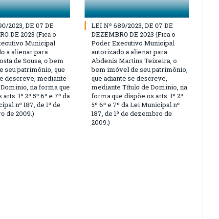
90/2023, DE 07 DE
LEI Nº 689/2023, DE 07 DE
O DE 2023 (Fica o
DEZEMBRO DE 2023 (Fica o
ecutivo Municipal
Poder Executivo Municipal
o a alienar para
autorizado a alienar para
osta de Sousa, o bem
Abdenis Martins Teixeira, o
e seu patrimônio, que
bem imóvel de seu patrimônio,
se descreve, mediante
que adiante se descreve,
e Dominio, na forma que
mediante Título de Dominio, na
 arts. 1º 2º 5º 6º e 7º da
forma que dispõe os arts. 1º 2º
ipal nº 187, de 1º de
5º 6º e 7º da Lei Municipal nº
 de 2009.)
187, de 1º de dezembro de
2009.)