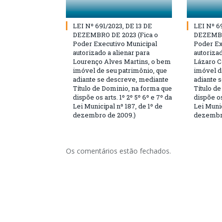
LEI Nº 691/2023, DE 13 DE
LEI Nº 6
DEZEMBRO DE 2023 (Fica o
DEZEMBR
Poder Executivo Municipal
Poder Ex
autorizado a alienar para
autorizad
Lourenço Alves Martins, o bem
Lázaro C
imóvel de seu patrimônio, que
imóvel d
adiante se descreve, mediante
adiante 
Título de Dominio, na forma que
Título d
dispõe os arts. 1º 2º 5º 6º e 7º da
dispõe os
Lei Municipal nº 187, de 1º de
Lei Munic
dezembro de 2009.)
dezembro
Os comentários estão fechados.