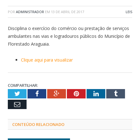
POR
ADMINISTRADOR
EM
13 DE ABRIL DE 2017
LEIS
Disciplina o exercício do comércio ou prestação de serviços
ambulantes nas vias e logradouros públicos do Município de
Florestado Araguaia.
Clique aqui para visualizar
COMPARTILHAR:
Twitter
Facebook
Google+
Pinterest
LinkedIn
Tumblr
Email
CONTEÚDO RELACIONADO