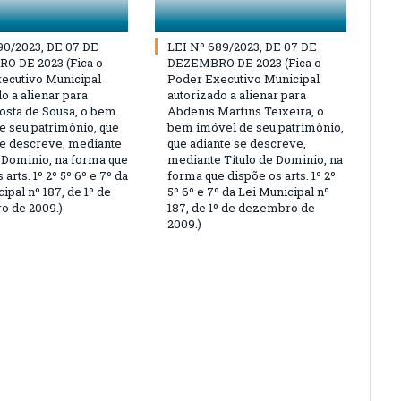
90/2023, DE 07 DE
LEI Nº 689/2023, DE 07 DE
O DE 2023 (Fica o
DEZEMBRO DE 2023 (Fica o
ecutivo Municipal
Poder Executivo Municipal
o a alienar para
autorizado a alienar para
osta de Sousa, o bem
Abdenis Martins Teixeira, o
e seu patrimônio, que
bem imóvel de seu patrimônio,
se descreve, mediante
que adiante se descreve,
e Dominio, na forma que
mediante Título de Dominio, na
 arts. 1º 2º 5º 6º e 7º da
forma que dispõe os arts. 1º 2º
ipal nº 187, de 1º de
5º 6º e 7º da Lei Municipal nº
 de 2009.)
187, de 1º de dezembro de
2009.)