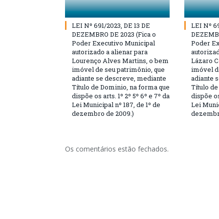
LEI Nº 691/2023, DE 13 DE
LEI Nº 6
DEZEMBRO DE 2023 (Fica o
DEZEMBR
Poder Executivo Municipal
Poder Ex
autorizado a alienar para
autorizad
Lourenço Alves Martins, o bem
Lázaro C
imóvel de seu patrimônio, que
imóvel d
adiante se descreve, mediante
adiante 
Título de Dominio, na forma que
Título d
dispõe os arts. 1º 2º 5º 6º e 7º da
dispõe os
Lei Municipal nº 187, de 1º de
Lei Munic
dezembro de 2009.)
dezembro
Os comentários estão fechados.