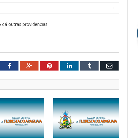
LEIS
e dá outras providências
tter
Facebook
Google+
Pinterest
LinkedIn
Tumblr
Email