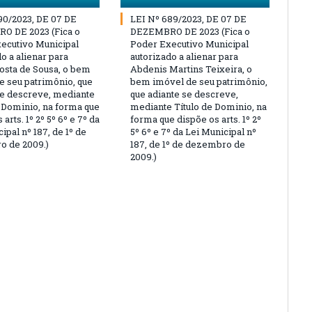
90/2023, DE 07 DE
LEI Nº 689/2023, DE 07 DE
O DE 2023 (Fica o
DEZEMBRO DE 2023 (Fica o
ecutivo Municipal
Poder Executivo Municipal
o a alienar para
autorizado a alienar para
osta de Sousa, o bem
Abdenis Martins Teixeira, o
e seu patrimônio, que
bem imóvel de seu patrimônio,
se descreve, mediante
que adiante se descreve,
e Dominio, na forma que
mediante Título de Dominio, na
 arts. 1º 2º 5º 6º e 7º da
forma que dispõe os arts. 1º 2º
ipal nº 187, de 1º de
5º 6º e 7º da Lei Municipal nº
 de 2009.)
187, de 1º de dezembro de
2009.)