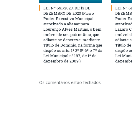
LEI Nº 691/2023, DE 13 DE
LEI Nº 6
DEZEMBRO DE 2023 (Fica o
DEZEMBR
Poder Executivo Municipal
Poder Ex
autorizado a alienar para
autorizad
Lourenço Alves Martins, o bem
Lázaro C
imóvel de seu patrimônio, que
imóvel d
adiante se descreve, mediante
adiante 
Título de Dominio, na forma que
Título d
dispõe os arts. 1º 2º 5º 6º e 7º da
dispõe os
Lei Municipal nº 187, de 1º de
Lei Munic
dezembro de 2009.)
dezembro
Os comentários estão fechados.