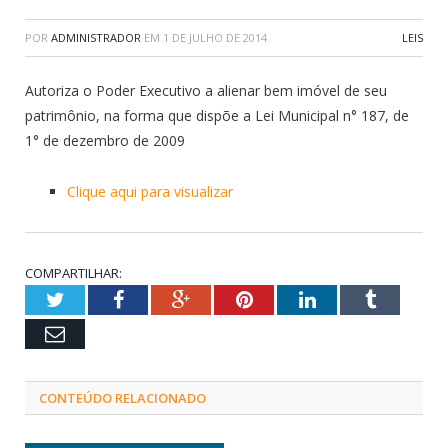
POR
ADMINISTRADOR
EM
1 DE JULHO DE 2014
LEIS
Autoriza o Poder Executivo a alienar bem imóvel de seu
patrimônio, na forma que dispõe a Lei Municipal n° 187, de
1° de dezembro de 2009
Clique aqui para visualizar
COMPARTILHAR:
Twitter
Facebook
Google+
Pinterest
LinkedIn
Tumblr
Email
CONTEÚDO RELACIONADO