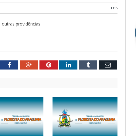
LEIS
 outras providências
tter
Facebook
Google+
Pinterest
LinkedIn
Tumblr
Email