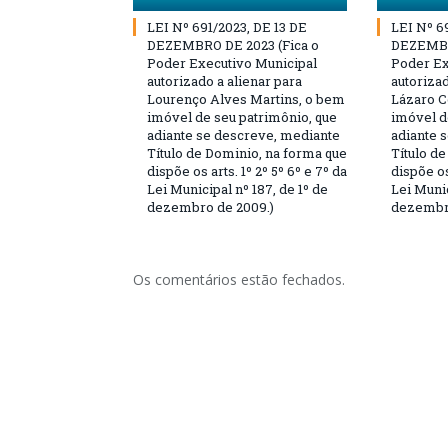
LEI Nº 691/2023, DE 13 DE
LEI Nº 6
DEZEMBRO DE 2023 (Fica o
DEZEMBR
Poder Executivo Municipal
Poder Ex
autorizado a alienar para
autorizad
Lourenço Alves Martins, o bem
Lázaro C
imóvel de seu patrimônio, que
imóvel d
adiante se descreve, mediante
adiante 
Título de Dominio, na forma que
Título d
dispõe os arts. 1º 2º 5º 6º e 7º da
dispõe os
Lei Municipal nº 187, de 1º de
Lei Munic
dezembro de 2009.)
dezembro
Os comentários estão fechados.