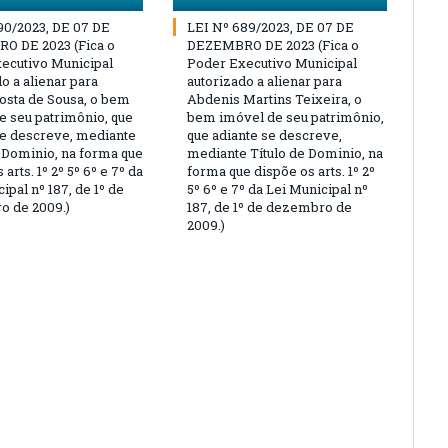
90/2023, DE 07 DE
LEI Nº 689/2023, DE 07 DE
O DE 2023 (Fica o
DEZEMBRO DE 2023 (Fica o
ecutivo Municipal
Poder Executivo Municipal
o a alienar para
autorizado a alienar para
osta de Sousa, o bem
Abdenis Martins Teixeira, o
e seu patrimônio, que
bem imóvel de seu patrimônio,
se descreve, mediante
que adiante se descreve,
e Dominio, na forma que
mediante Título de Dominio, na
 arts. 1º 2º 5º 6º e 7º da
forma que dispõe os arts. 1º 2º
ipal nº 187, de 1º de
5º 6º e 7º da Lei Municipal nº
 de 2009.)
187, de 1º de dezembro de
2009.)