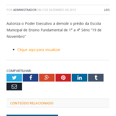
POR
ADMINISTRADOR
EM
5 DE DEZEMBRO DE 2013
LEIS
Autoriza o Poder Executivo a demolir o prédio da Escola
Municipal de Ensino Fundamental de 1° a 4° Sério “19 de
Novembro”
Clique aqui para visualizar
COMPARTILHAR:
Twitter
Facebook
Google+
Pinterest
LinkedIn
Tumblr
Email
CONTEÚDO RELACIONADO