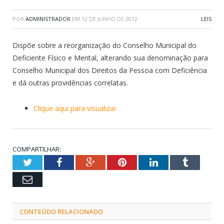
POR
ADMINISTRADOR
EM
12 DE JUNHO DE 2012
LEIS
Dispõe sobre a reorganização do Conselho Municipal do
Deficiente Físico e Mental, alterando sua denominação para
Conselho Municipal dos Direitos da Pessoa com Deficiência
e dá outras providências correlatas.
Clique aqui para visualizar
COMPARTILHAR:
Twitter
Facebook
Google+
Pinterest
LinkedIn
Tumblr
Email
CONTEÚDO RELACIONADO