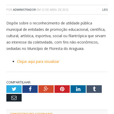
POR
ADMINISTRADOR
EM
12 DE ABRIL DE 2012
LEIS
Dispõe sobre o reconhecimento de utilidade pública
municipal de entidades de promoção educacional, científica,
cultural, artística, esportiva, social ou filantrópica que sirvam
ao interesse da coletividade, com fins não-econômicos,
sediadas no Município de Floresta do Araguaia.
Clique aqui para visualizar
COMPARTILHAR:
Twitter
Facebook
Google+
Pinterest
LinkedIn
Tumblr
Email
CONTEÚDO RELACIONADO