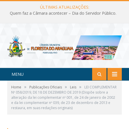
ÚLTIMAS ATUALIZAÇÕES:
Quem faz a Câmara acontecer – Dia do Servidor Público.
MENU
»
»
»
Home
Publicações Oficiais
Leis
LEI COMPLEMENTAR
Nº 058/2019, DE 18 DE DEZEMBRO DE 2019 (Dispõe sobre a
alteração da lei complementar nº 001, de 24 de janeiro de 2002
e da lei complementar nº 039, de 23 de dezembro de 2013 e
restaura, em suas redações originais)