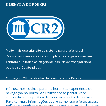
DESENVOLVIDO POR CR2
Muito mais que
criar site
ou
sistema para prefeituras
!
Realizamos uma
assessoria
completa, onde garantimos em
contrato que todas as exigências das
leis de transparência
pública
serão atendidas.
Conheça o
PNTP
e o
Radar da Transparência Pública
Nós usamos cookies para melhorar sua experiência de
navegação no portal. Ao utilizar nosso portal, você
concorda com a política de monitoramento de cookies.
Para ter mais informações sobre como isso é feito, acesse
Todos os direitos reservados a Câmara Municipal de Floresta do
Política de cookies (
Leia mais
). Se você concorda, clique em