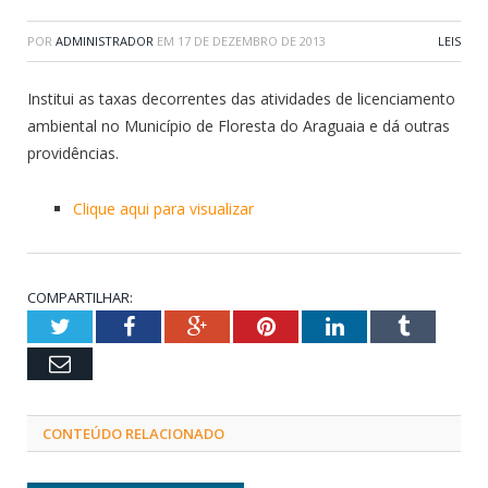
POR
ADMINISTRADOR
EM
17 DE DEZEMBRO DE 2013
LEIS
Institui as taxas decorrentes das atividades de licenciamento
ambiental no Município de Floresta do Araguaia e dá outras
providências.
Clique aqui para visualizar
COMPARTILHAR:
Twitter
Facebook
Google+
Pinterest
LinkedIn
Tumblr
Email
CONTEÚDO RELACIONADO