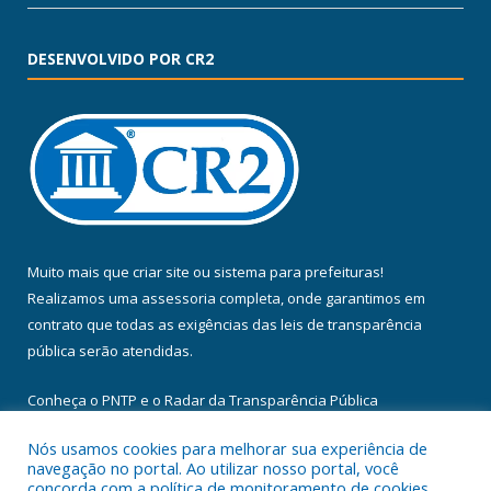
DESENVOLVIDO POR CR2
Muito mais que
criar site
ou
sistema para prefeituras
!
Realizamos uma
assessoria
completa, onde garantimos em
contrato que todas as exigências das
leis de transparência
pública
serão atendidas.
Conheça o
PNTP
e o
Radar da Transparência Pública
Nós usamos cookies para melhorar sua experiência de
navegação no portal. Ao utilizar nosso portal, você
concorda com a política de monitoramento de cookies.