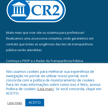
Muito mais que
criar site
ou
sistema para prefeituras
!
Realizamos uma
assessoria
completa, onde garantimos em
contrato que todas as exigências das
leis de transparência
pública
serão atendidas.
Conheça o
PNTP
e o
Radar da Transparência Pública
Nós usamos cookies para melhorar sua experiência de
navegação no portal. Ao utilizar nosso portal, você
concorda com a política de monitoramento de cookies.
Para ter mais informações sobre como isso é feito, acesse
Todos os direitos reservados a Câmara Municipal de Floresta do
Política de cookies (
Leia mais
). Se você concorda, clique em
Araguaia.
ACEITO.
Mapa do Site
Acessar Área Administrativa
ACEITO
Leia mais
Acessar Webmail