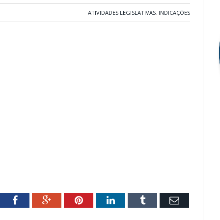
ATIVIDADES LEGISLATIVAS
,
INDICAÇÕES
tter
Facebook
Google+
Pinterest
LinkedIn
Tumblr
Email