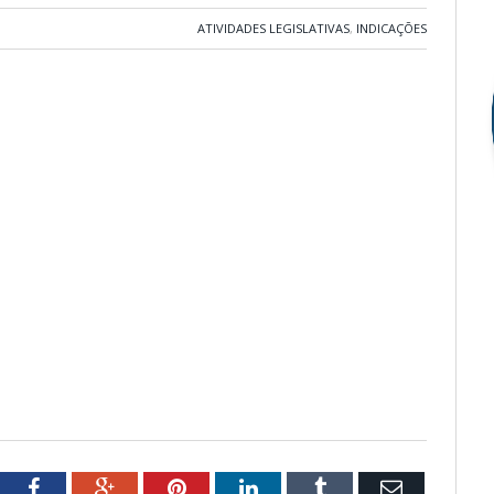
ATIVIDADES LEGISLATIVAS
,
INDICAÇÕES
tter
Facebook
Google+
Pinterest
LinkedIn
Tumblr
Email