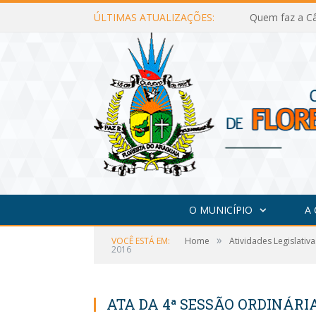
ÚLTIMAS ATUALIZAÇÕES:
Quem faz a Câ
O MUNICÍPIO
A
»
VOCÊ ESTÁ EM:
Home
Atividades Legislativa
2016
ATA DA 4ª SESSÃO ORDINÁRIA