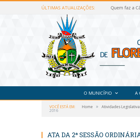
ÚLTIMAS ATUALIZAÇÕES:
Quem faz a Câ
O MUNICÍPIO
A
»
VOCÊ ESTÁ EM:
Home
Atividades Legislativa
2016
ATA DA 2ª SESSÃO ORDINÁRIA