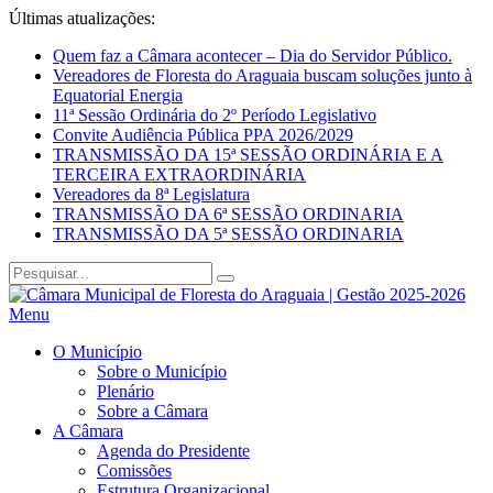
Últimas atualizações:
Quem faz a Câmara acontecer – Dia do Servidor Público.
Vereadores de Floresta do Araguaia buscam soluções junto à
Equatorial Energia
11ª Sessão Ordinária do 2º Período Legislativo
Convite Audiência Pública PPA 2026/2029
TRANSMISSÃO DA 15ª SESSÃO ORDINÁRIA E A
TERCEIRA EXTRAORDINÁRIA
Vereadores da 8ª Legislatura
TRANSMISSÃO DA 6ª SESSÃO ORDINARIA
TRANSMISSÃO DA 5ª SESSÃO ORDINARIA
Menu
O Município
Sobre o Município
Plenário
Sobre a Câmara
A Câmara
Agenda do Presidente
Comissões
Estrutura Organizacional