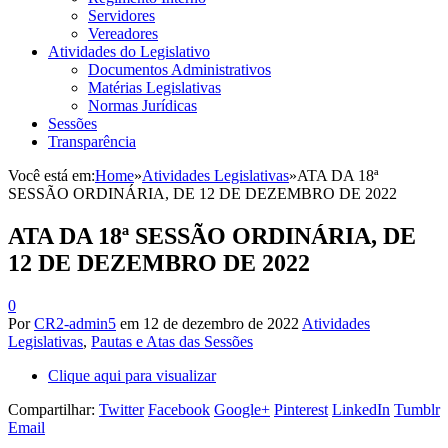
Servidores
Vereadores
Atividades do Legislativo
Documentos Administrativos
Matérias Legislativas
Normas Jurídicas
Sessões
Transparência
Você está em:
Home
»
Atividades Legislativas
»
ATA DA 18ª
SESSÃO ORDINÁRIA, DE 12 DE DEZEMBRO DE 2022
ATA DA 18ª SESSÃO ORDINÁRIA, DE
12 DE DEZEMBRO DE 2022
0
Por
CR2-admin5
em
12 de dezembro de 2022
Atividades
Legislativas
,
Pautas e Atas das Sessões
Clique aqui para visualizar
Compartilhar:
Twitter
Facebook
Google+
Pinterest
LinkedIn
Tumblr
Email