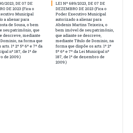
90/2023, DE 07 DE
LEI Nº 689/2023, DE 07 DE
O DE 2023 (Fica o
DEZEMBRO DE 2023 (Fica o
ecutivo Municipal
Poder Executivo Municipal
o a alienar para
autorizado a alienar para
osta de Sousa, o bem
Abdenis Martins Teixeira, o
e seu patrimônio, que
bem imóvel de seu patrimônio,
se descreve, mediante
que adiante se descreve,
e Dominio, na forma que
mediante Título de Dominio, na
 arts. 1º 2º 5º 6º e 7º da
forma que dispõe os arts. 1º 2º
ipal nº 187, de 1º de
5º 6º e 7º da Lei Municipal nº
 de 2009.)
187, de 1º de dezembro de
2009.)