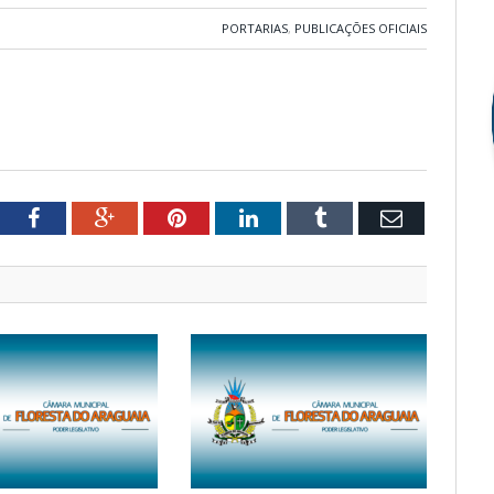
PORTARIAS
,
PUBLICAÇÕES OFICIAIS
tter
Facebook
Google+
Pinterest
LinkedIn
Tumblr
Email