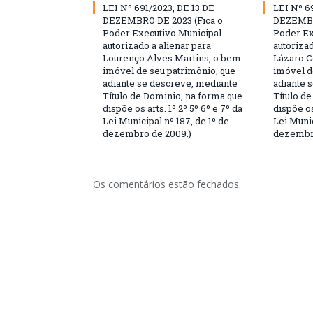
LEI Nº 691/2023, DE 13 DE
LEI Nº 6
DEZEMBRO DE 2023 (Fica o
DEZEMBR
Poder Executivo Municipal
Poder Ex
autorizado a alienar para
autorizad
Lourenço Alves Martins, o bem
Lázaro C
imóvel de seu patrimônio, que
imóvel d
adiante se descreve, mediante
adiante 
Título de Dominio, na forma que
Título d
dispõe os arts. 1º 2º 5º 6º e 7º da
dispõe os
Lei Municipal nº 187, de 1º de
Lei Munic
dezembro de 2009.)
dezembro
Os comentários estão fechados.