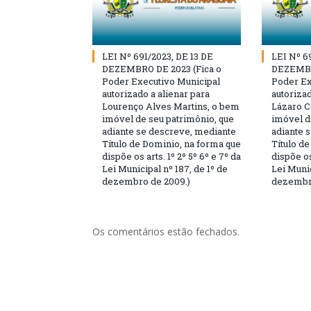
LEI Nº 691/2023, DE 13 DE
LEI Nº 6
DEZEMBRO DE 2023 (Fica o
DEZEMBR
Poder Executivo Municipal
Poder Ex
autorizado a alienar para
autorizad
Lourenço Alves Martins, o bem
Lázaro C
imóvel de seu patrimônio, que
imóvel d
adiante se descreve, mediante
adiante 
Título de Dominio, na forma que
Título d
dispõe os arts. 1º 2º 5º 6º e 7º da
dispõe os
Lei Municipal nº 187, de 1º de
Lei Munic
dezembro de 2009.)
dezembro
Os comentários estão fechados.