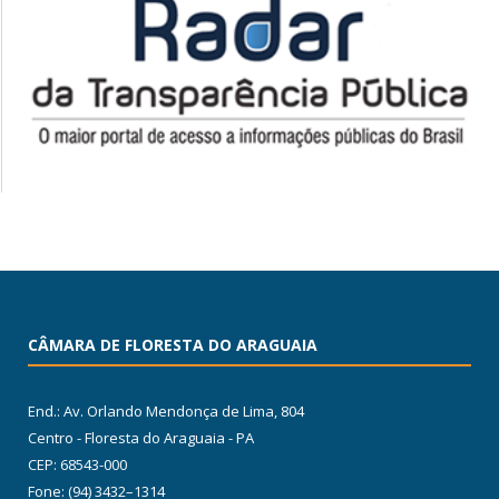
CÂMARA DE FLORESTA DO ARAGUAIA
End.: Av. Orlando Mendonça de Lima, 804
Centro - Floresta do Araguaia - PA
CEP: 68543-000
Fone: (94) 3432–1314