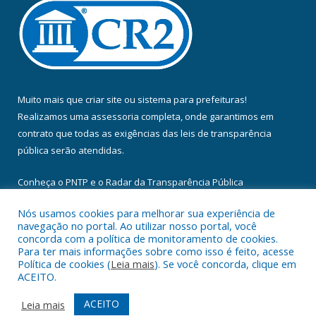
Muito mais que
criar site
ou
sistema para prefeituras
!
Realizamos uma
assessoria
completa, onde garantimos em
contrato que todas as exigências das
leis de transparência
pública
serão atendidas.
Conheça o
PNTP
e o
Radar da Transparência Pública
Nós usamos cookies para melhorar sua experiência de
navegação no portal. Ao utilizar nosso portal, você
concorda com a política de monitoramento de cookies.
Para ter mais informações sobre como isso é feito, acesse
Todos os direitos reservados a Câmara Municipal de Floresta do
Política de cookies (
Leia mais
). Se você concorda, clique em
Araguaia.
ACEITO.
Mapa do Site
Acessar Área Administrativa
ACEITO
Leia mais