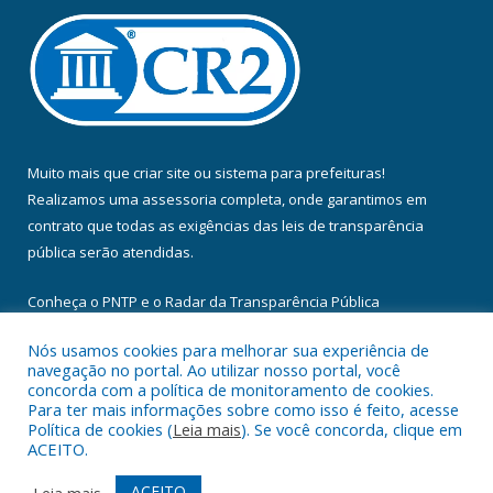
Muito mais que
criar site
ou
sistema para prefeituras
!
Realizamos uma
assessoria
completa, onde garantimos em
contrato que todas as exigências das
leis de transparência
pública
serão atendidas.
Conheça o
PNTP
e o
Radar da Transparência Pública
Nós usamos cookies para melhorar sua experiência de
navegação no portal. Ao utilizar nosso portal, você
concorda com a política de monitoramento de cookies.
Para ter mais informações sobre como isso é feito, acesse
Todos os direitos reservados a Câmara Municipal de Floresta do
Política de cookies (
Leia mais
). Se você concorda, clique em
Araguaia.
ACEITO.
Mapa do Site
Acessar Área Administrativa
ACEITO
Leia mais