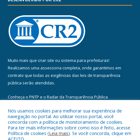
Muito mais que
criar site
ou
sistema para prefeituras
!
Realizamos uma
assessoria
completa, onde garantimos em
contrato que todas as exigências das
leis de transparência
pública
serão atendidas.
Conheça o
PNTP
e o
Radar da Transparência Pública
Nós usamos cookies para melhorar sua experiência de
navegação no portal. Ao utilizar nosso portal, você
concorda com a política de monitoramento de cookies.
Para ter mais informações sobre como isso é feito, acesse
Todos os direitos reservados a Câmara Municipal de Floresta do
Política de cookies (
Leia mais
). Se você concorda, clique em
Araguaia.
ACEITO.