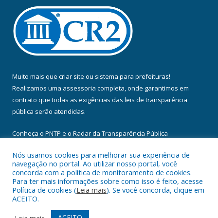
Muito mais que
criar site
ou
sistema para prefeituras
!
Realizamos uma
assessoria
completa, onde garantimos em
contrato que todas as exigências das
leis de transparência
pública
serão atendidas.
Conheça o
PNTP
e o
Radar da Transparência Pública
Nós usamos cookies para melhorar sua experiência de
navegação no portal. Ao utilizar nosso portal, você
concorda com a política de monitoramento de cookies.
Para ter mais informações sobre como isso é feito, acesse
Todos os direitos reservados a Câmara Municipal de Floresta do
Política de cookies (
Leia mais
). Se você concorda, clique em
Araguaia.
ACEITO.
Mapa do Site
Acessar Área Administrativa
ACEITO
Leia mais