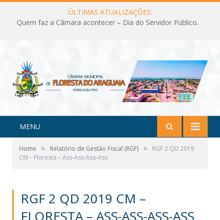
ÚLTIMAS ATUALIZAÇÕES:
Quem faz a Câmara acontecer – Dia do Servidor Público.
MENU
»
»
Home
Relatório de Gestão Fiscal (RGF)
RGF 2 QD 2019
CM – Floresta – Ass-Ass-Ass-Ass
RGF 2 QD 2019 CM –
FLORESTA – ASS-ASS-ASS-ASS