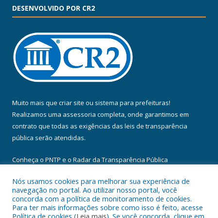
DESENVOLVIDO POR CR2
Muito mais que
criar site
ou
sistema para prefeituras
!
Realizamos uma
assessoria
completa, onde garantimos em
contrato que todas as exigências das
leis de transparência
pública
serão atendidas.
Conheça o
PNTP
e o
Radar da Transparência Pública
Nós usamos cookies para melhorar sua experiência de
navegação no portal. Ao utilizar nosso portal, você
concorda com a política de monitoramento de cookies.
Para ter mais informações sobre como isso é feito, acesse
Todos os direitos reservados a Câmara Municipal de Floresta do
Política de cookies (
Leia mais
). Se você concorda, clique em