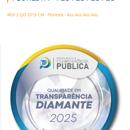
RGF 2 QD 2019 CM - Floresta - Ass-Ass-Ass-Ass