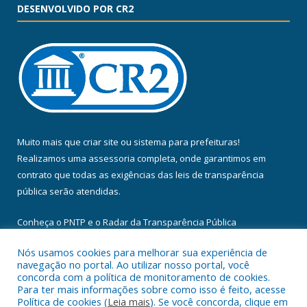
DESENVOLVIDO POR CR2
Muito mais que
criar site
ou
sistema para prefeituras
!
Realizamos uma
assessoria
completa, onde garantimos em
contrato que todas as exigências das
leis de transparência
pública
serão atendidas.
Conheça o
PNTP
e o
Radar da Transparência Pública
Nós usamos cookies para melhorar sua experiência de
navegação no portal. Ao utilizar nosso portal, você
concorda com a política de monitoramento de cookies.
Para ter mais informações sobre como isso é feito, acesse
Todos os direitos reservados a Câmara Municipal de Floresta do
Política de cookies (
Leia mais
). Se você concorda, clique em
Araguaia.