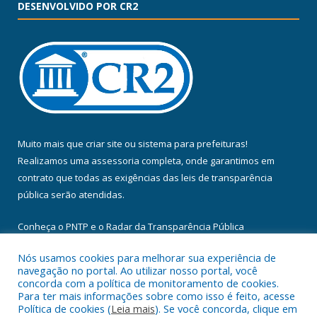
DESENVOLVIDO POR CR2
Muito mais que
criar site
ou
sistema para prefeituras
!
Realizamos uma
assessoria
completa, onde garantimos em
contrato que todas as exigências das
leis de transparência
pública
serão atendidas.
Conheça o
PNTP
e o
Radar da Transparência Pública
Nós usamos cookies para melhorar sua experiência de
navegação no portal. Ao utilizar nosso portal, você
concorda com a política de monitoramento de cookies.
Para ter mais informações sobre como isso é feito, acesse
Todos os direitos reservados a Câmara Municipal de Floresta do
Política de cookies (
Leia mais
). Se você concorda, clique em
Araguaia.