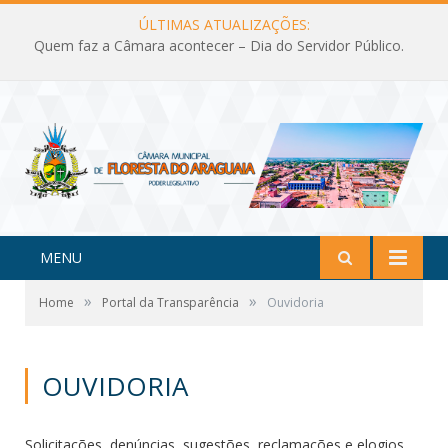
ÚLTIMAS ATUALIZAÇÕES:
Quem faz a Câmara acontecer – Dia do Servidor Público.
MENU
»
»
Home
Portal da Transparência
Ouvidoria
OUVIDORIA
Solicitações, denúncias, sugestões, reclamações e elogios.