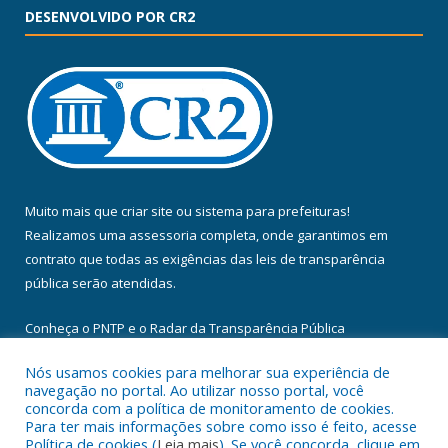
DESENVOLVIDO POR CR2
Muito mais que
criar site
ou
sistema para prefeituras
!
Realizamos uma
assessoria
completa, onde garantimos em
contrato que todas as exigências das
leis de transparência
pública
serão atendidas.
Conheça o
PNTP
e o
Radar da Transparência Pública
Nós usamos cookies para melhorar sua experiência de
navegação no portal. Ao utilizar nosso portal, você
concorda com a política de monitoramento de cookies.
Para ter mais informações sobre como isso é feito, acesse
Todos os direitos reservados a Câmara Municipal de Floresta do
Política de cookies (
Leia mais
). Se você concorda, clique em