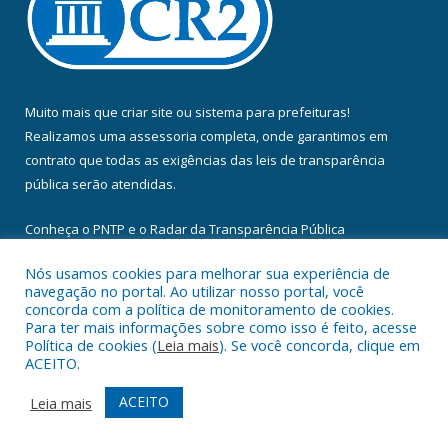
Muito mais que
criar site
ou
sistema para prefeituras
!
Realizamos uma
assessoria
completa, onde garantimos em
contrato que todas as exigências das
leis de transparência
pública
serão atendidas.
Conheça o
PNTP
e o
Radar da Transparência Pública
Nós usamos cookies para melhorar sua experiência de
navegação no portal. Ao utilizar nosso portal, você
concorda com a política de monitoramento de cookies.
Para ter mais informações sobre como isso é feito, acesse
Todos os direitos reservados a Câmara Municipal de Floresta do
Política de cookies (
Leia mais
). Se você concorda, clique em
Araguaia.
ACEITO.
Mapa do Site
Acessar Área Administrativa
ACEITO
Leia mais
Acessar Webmail