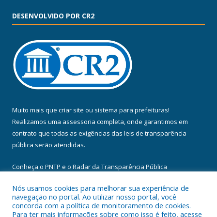
DESENVOLVIDO POR CR2
Muito mais que
criar site
ou
sistema para prefeituras
!
Realizamos uma
assessoria
completa, onde garantimos em
contrato que todas as exigências das
leis de transparência
pública
serão atendidas.
Conheça o
PNTP
e o
Radar da Transparência Pública
Nós usamos cookies para melhorar sua experiência de
navegação no portal. Ao utilizar nosso portal, você
concorda com a política de monitoramento de cookies.
Para ter mais informações sobre como isso é feito, acesse